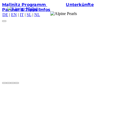
Mallnitz
Programm
Anreise
Unterkünfte
Partner & Tipps
Infos
DE
|
EN
|
IT
|
SL
|
NL
SOMMER 2026
NACHHALTIG
UNTERWEGS.
Mit dem Alpine Pearls Mobilitätsprogramm bei An-
und Abreise sowie vor Ort mobil.